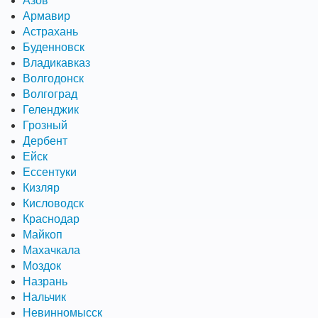
Азов
Армавир
Астрахань
Буденновск
Владикавказ
Волгодонск
Волгоград
Геленджик
Грозный
Дербент
Ейск
Ессентуки
Кизляр
Кисловодск
Краснодар
Майкоп
Махачкала
Моздок
Назрань
Нальчик
Невинномысск