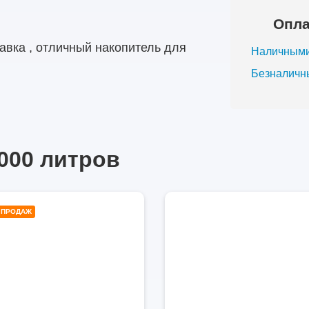
Опла
авка , отличный накопитель для
Наличными
Безналичн
000 литров
3000
30
 ПРОДАЖ
литров
лит