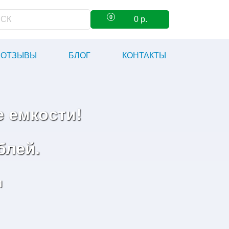
0
0
р.
ОТЗЫВЫ
БЛОГ
КОНТАКТЫ
 емкости!
блей.
и