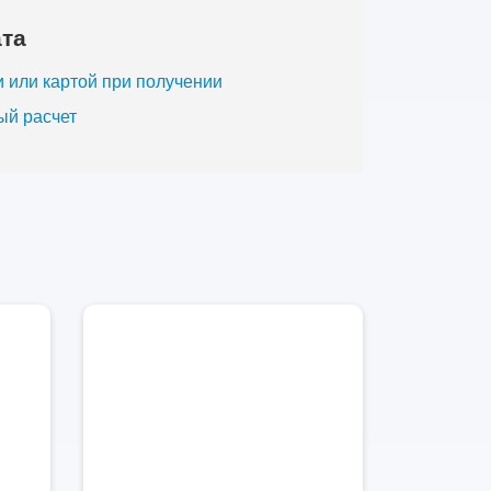
та
 или картой при получении
ый расчет
00
3000
ров
литров